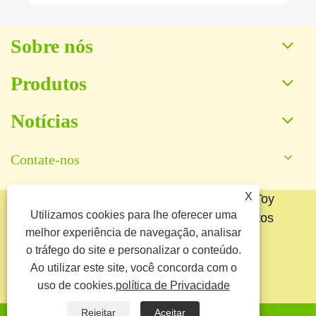
Sobre nós
Produtos
Notícias
Contate-nos
X
Copyright © 2025 Baoding Yuankang Toy
Utilizamos cookies para lhe oferecer uma
Manufacturing Co., Ltd. Todos os direitos
melhor experiência de navegação, analisar
reservados.
o tráfego do site e personalizar o conteúdo.
Links
Sitemap
RSS
XML
Ao utilizar este site, você concorda com o
uso de cookies.
política de Privacidade
política de Privacidade
Rejeitar
Aceitar