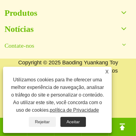
Produtos
Notícias
Contate-nos
Copyright © 2025 Baoding Yuankang Toy
Manufacturing Co., Ltd. Todos os direitos
X
reservados.
Utilizamos cookies para lhe oferecer uma
melhor experiência de navegação, analisar
Links
Sitemap
RSS
XML
o tráfego do site e personalizar o conteúdo.
Ao utilizar este site, você concorda com o
política de Privacidade
uso de cookies.
política de Privacidade
Rejeitar
Aceitar




