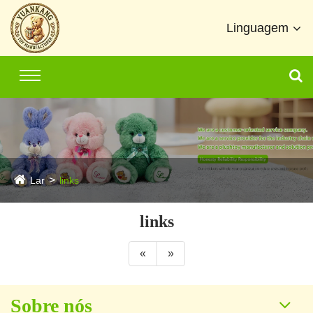
Linguagem
Lar
links
links
«
»
Sobre nós